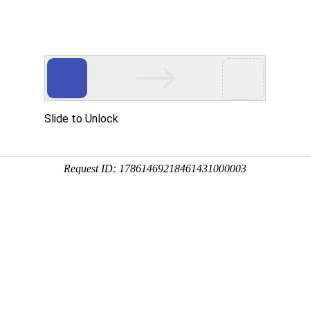
文化
产品服务
成功案例
资
骏能源有限公司位于香港，香港茂骏能源有限公司 mxw2.com 经营范
服务；太阳能发电、风力发电、生物质能、地热能、氢能源、储能技术、
源技术咨询、能源工程设计
骏能源有限公司将根据党中央和国务院对企业深化改革的战略部署，并遵
层次改革，以实现产业结构的深度调整与优化，合理配置各项资源，旨在
市场，矢志不渝地向更高更远的目标迈进，奋力拼搏。