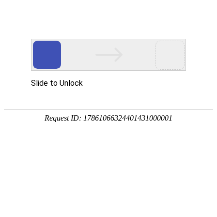
香港茂骏能源有限公司
网站首页
企业简介
企业文化
产品服务
成功案例
资讯动态
招商加盟
诚聘英才
成功案例
SUCCESS CASES
香港茂骏能源有限公司为谋求长久的发展与繁荣，我们以诚信为